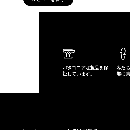
パタゴニアは製品を保
私た
証しています。
響に
製品保証を見る
フット