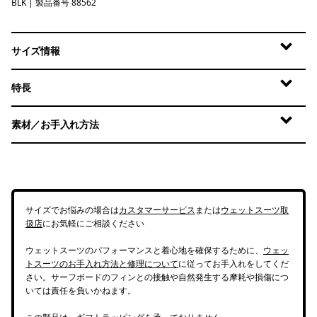
BLK
Black
| 製品番号 88562
サイズ情報
特長
素材／お手入れ方法
サイズでお悩みの場合は
カスタマーサービス
または
ウェットスーツ取
扱店
にお気軽にご相談ください
ウェットスーツのパフォーマンスと着心地を確保するために、
ウェッ
トスーツのお手入れ方法と修理について
に従ってお手入れをしてくだ
さい。サーフボードのフィンとの接触や自然発生する摩耗や損傷につ
いては責任を負いかねます。