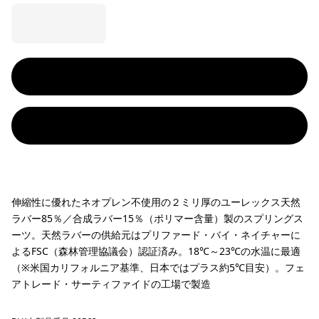
伸縮性に優れたネオプレン不使用の２ミリ厚のユーレックス天然
ラバー85％／合成ラバー15％（ポリマー含量）製のスプリングス
ーツ。天然ラバーの供給元はプリファード・バイ・ネイチャーに
よるFSC（森林管理協議会）認証済み。18℃～23℃の水温に最適
（※米国カリフォルニア基準、日本ではプラス約5℃目安）。フェ
アトレード・サーティファイドの工場で製造