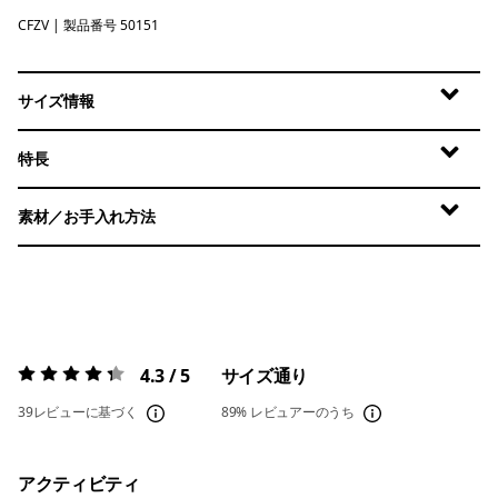
CFZV
Classic Fitz Roy: Viking Blue
| 製品番号 50151
サイズ情報
特長
素材／お手入れ方法
4.3 / 5
サイズ通り
評価:
4.3 / 5
39レビューに基づく
89%
レビュアーのうち
アクティビティ