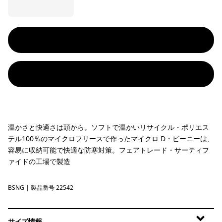
温かさと快適さは頭から。ソフトで温かいリサイクル・ポリエス
テル100％のマイクロフリースで作ったマイクロ D・ビーニーは、
容易に収納可能で快適な防寒対策。フェアトレード・サーティフ
ァイドの工場で製造
BSNG
Basin Green
| 製品番号 22542
サイズ情報