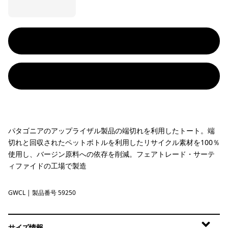
パタゴニアのアップライザル製品の端切れを利用したトート。端
切れと回収されたペットボトルを利用したリサイクル素材を100％
使用し、バージン原料への依存を削減。フェアトレード・サーテ
ィファイドの工場で製造
GWCL
Great Waves: Classic Tan
| 製品番号 59250
サイズ情報