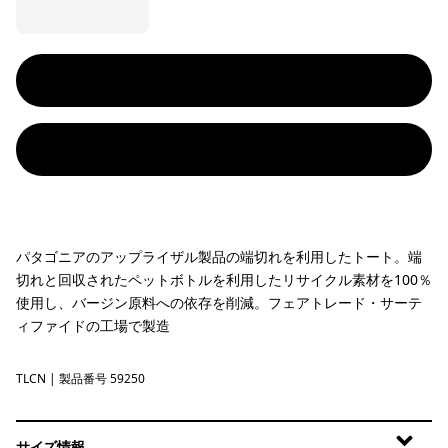
パタゴニアのアップライザル製品の端切れを利用したトート。端
切れと回収されたペットボトルを利用したリサイクル素材を100％
使用し、バージン原料への依存を削減。フェアトレード・サーテ
ィファイドの工場で製造
TLCN
'73 Text Logo: Classic Tan
| 製品番号 59250
サイズ情報