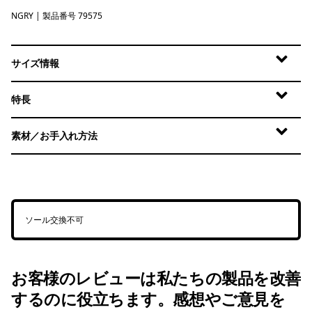
NGRY
Noble Grey
| 製品番号 79575
サイズ情報
特長
素材／お手入れ方法
ソール交換不可
お客様のレビューは私たちの製品を改善
するのに役立ちます。感想やご意見を