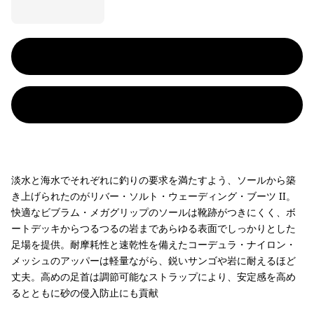
淡水と海水でそれぞれに釣りの要求を満たすよう、ソールから築
き上げられたのがリバー・ソルト・ウェーディング・ブーツ II。
快適なビブラム・メガグリップのソールは靴跡がつきにくく、ボ
ートデッキからつるつるの岩まであらゆる表面でしっかりとした
足場を提供。耐摩耗性と速乾性を備えたコーデュラ・ナイロン・
メッシュのアッパーは軽量ながら、鋭いサンゴや岩に耐えるほど
丈夫。高めの足首は調節可能なストラップにより、安定感を高め
るとともに砂の侵入防止にも貢献