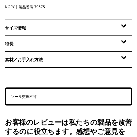
NGRY
Noble Grey
| 製品番号 79575
サイズ情報
特長
素材／お手入れ方法
ソール交換不可
お客様のレビューは私たちの製品を改善
するのに役立ちます。感想やご意見を