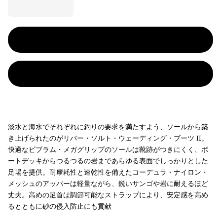
淡水と海水でそれぞれに釣りの要求を満たすよう、ソールから築
き上げられたのがリバー・ソルト・ウェーディング・ブーツ II。
快適なビブラム・メガグリップのソールは靴跡がつきにくく、ボ
ートデッキからつるつるの岩まであらゆる表面でしっかりとした
足場を提供。耐摩耗性と速乾性を備えたコーデュラ・ナイロン・
メッシュのアッパーは軽量ながら、鋭いサンゴや岩に耐えるほど
丈夫。高めの足首は調節可能なストラップにより、安定感を高め
るとともに砂の侵入防止にも貢献