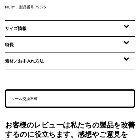
NGRY
Noble Grey
| 製品番号 79575
サイズ情報
特長
素材／お手入れ方法
ソール交換不可
お客様のレビューは私たちの製品を改善
するのに役立ちます。感想やご意見を