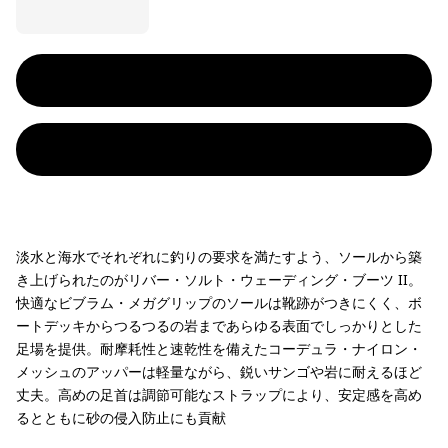
淡水と海水でそれぞれに釣りの要求を満たすよう、ソールから築
き上げられたのがリバー・ソルト・ウェーディング・ブーツ II。
快適なビブラム・メガグリップのソールは靴跡がつきにくく、ボ
ートデッキからつるつるの岩まであらゆる表面でしっかりとした
足場を提供。耐摩耗性と速乾性を備えたコーデュラ・ナイロン・
メッシュのアッパーは軽量ながら、鋭いサンゴや岩に耐えるほど
丈夫。高めの足首は調節可能なストラップにより、安定感を高め
るとともに砂の侵入防止にも貢献