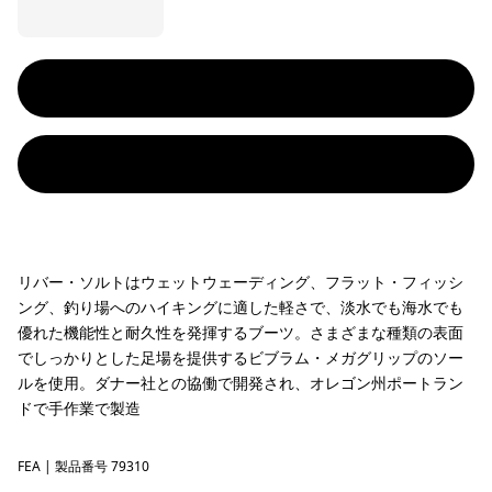
リバー・ソルトはウェットウェーディング、フラット・フィッシ
ング、釣り場へのハイキングに適した軽さで、淡水でも海水でも
優れた機能性と耐久性を発揮するブーツ。さまざまな種類の表面
でしっかりとした足場を提供するビブラム・メガグリップのソー
ルを使用。ダナー社との協働で開発され、オレゴン州ポートラン
ドで手作業で製造
FEA
Feather Grey
| 製品番号 79310