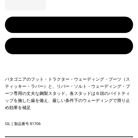
パタゴニアのフット・トラクター・ウェーディング・ブーツ（ス
ティッキー・ラバー）と、リバー・ソルト・ウェーディング・ブ
ーツ専用の丈夫な鋼製スタッド。各スタッドは６頭のバイトティ
ップを施した歯を備え、厳しい条件下のウェーディングで滑り止
め効果を補足
SIL
Silver
| 製品番号 81706