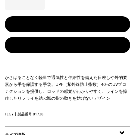
かさばることなく軽量で通気性と伸縮性を備えた日差しや外的要
素から手を保護する手袋。UPF（紫外線防止指数）40+のUVプロ
テクションを提供し、ロッドの感覚がわかりやすく、ラインを操
作したりフライを結ぶ際の指の動きを妨げないデザイン
FEGY
Forever Grey
| 製品番号 81738
サイズ情報