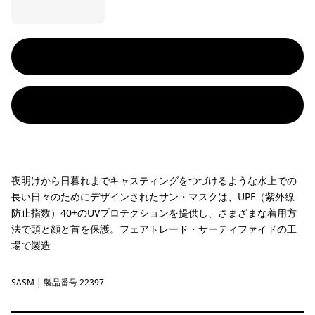
夜明けから日暮れまでキャスティングをつづけるような水上での
長い日々のためにデザインされたサン・マスクは、UPF（紫外線
防止指数）40+のUVプロテクションを提供し、さまざまな着用方
法で頭と顔と首を保護。フェアトレード・サーティファイドの工
場で製造
SASM
Sastrugi: Summit Blue
| 製品番号 22397