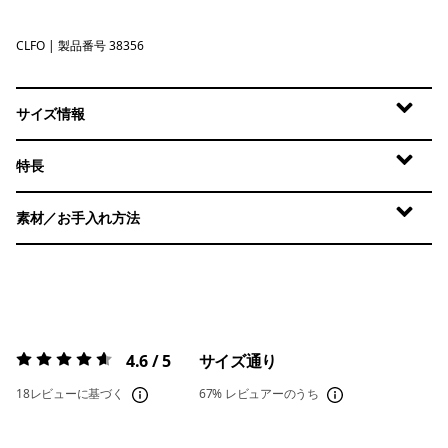
CLFO
Casting Logo: Forever Grey
| 製品番号 38356
サイズ情報
特長
素材／お手入れ方法
4.6 / 5
サイズ通り
評価:
4.6 / 5
18レビューに基づく
67%
レビュアーのうち