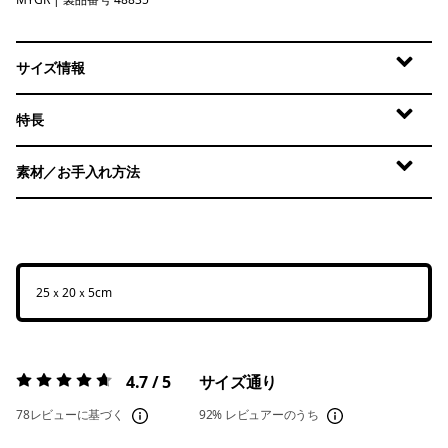
May Grey
サイズ情報
特長
素材／お手入れ方法
25ｘ20ｘ5cm
4.7 / 5
サイズ通り
評価:
4.7 / 5
78レビューに基づく
92%
レビュアーのうち