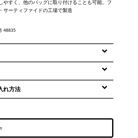
しやすく、他のバッグに取り付けることも可能。フ
・サーティファイドの工場で製造
ge
 48835
入れ方法
m