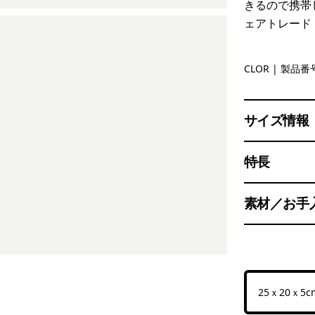
きるので携帯
ェアトレード
Coal Oran
CLOR
| 製品番号
サイズ情報
特長
素材／お手
25ｘ20ｘ5c