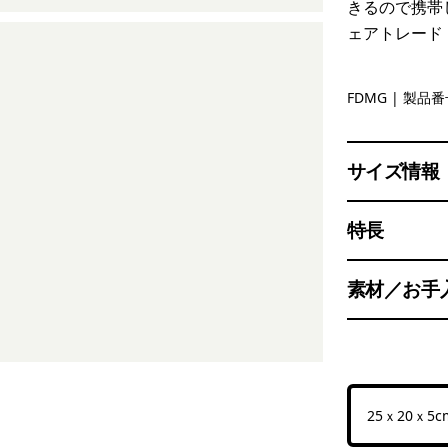
きるので携帯
ェアトレード
Faded Ma
FDMG
| 製品番号
サイズ情報
特長
素材／お手
25ｘ20ｘ5c