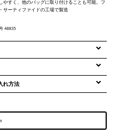
しやすく、他のバッグに取り付けることも可能。フ
・サーティファイドの工場で製造
genta
 48835
入れ方法
m