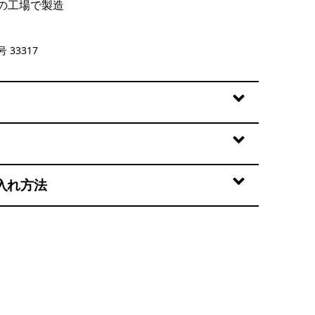
の工場で製造
reen
 33317
入れ方法