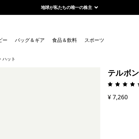
地球が私たちの唯一の株主
ビー
バッグ＆ギア
食品＆飲料
スポーツ
・ハット
テルボ
評価: 4.
¥ 7,260