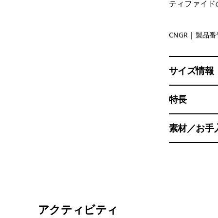
ティファイド
Canopy G
CNGR
| 製品番号
サイズ情報
特長
素材／お手
アクティビティ