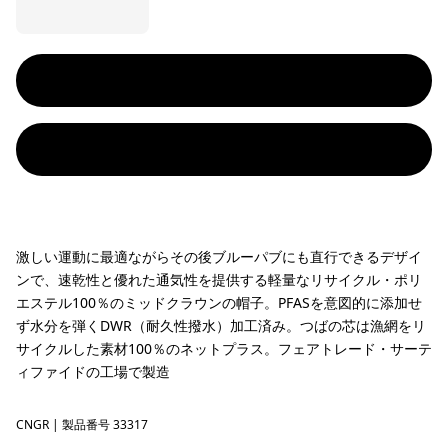
激しい運動に最適ながらその後ブルーパブにも直行できるデザイ
ンで、速乾性と優れた通気性を提供する軽量なリサイクル・ポリ
エステル100％のミッドクラウンの帽子。PFASを意図的に添加せ
ず水分を弾くDWR（耐久性撥水）加工済み。つばの芯は漁網をリ
サイクルした素材100％のネットプラス。フェアトレード・サーテ
ィファイドの工場で製造
CNGR
Canopy Green
| 製品番号 33317