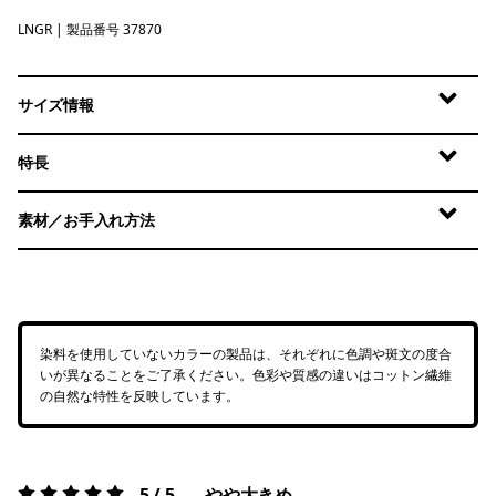
LNGR
Lichen Green
| 製品番号 37870
サイズ情報
特長
素材／お手入れ方法
染料を使用していないカラーの製品は、それぞれに色調や斑文の度合
いが異なることをご了承ください。色彩や質感の違いはコットン繊維
の自然な特性を反映しています。
5 / 5
やや大きめ