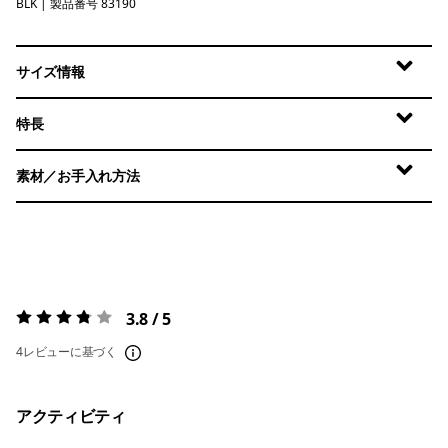
BLK
Black
| 製品番号 83190
サイズ情報
特長
素材／お手入れ方法
3.8 / 5
評価:
3.8 / 5
4レビューに基づく
アクティビティ