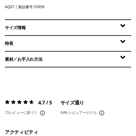
AQST
Aqua Stone
| 製品番号 57059
サイズ情報
特長
素材／お手入れ方法
4.7 / 5
サイズ通り
評価:
4.7 / 5
72レビューに基づく
64%
レビュアーのうち
アクティビティ