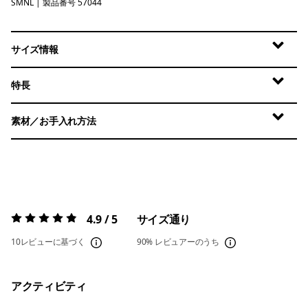
SMNL
Small Sunshine: Natural
| 製品番号 57044
サイズ情報
特長
素材／お手入れ方法
4.9 / 5
サイズ通り
評価:
4.9 / 5
10レビューに基づく
90%
レビュアーのうち
アクティビティ