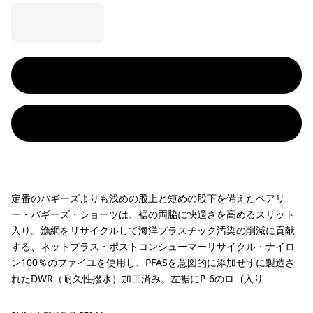
定番のバギーズよりも浅めの股上と短めの股下を備えたベアリ
ー・バギーズ・ショーツは、裾の両脇に快適さを高めるスリット
入り。漁網をリサイクルして海洋プラスチック汚染の削減に貢献
する、ネットプラス・ポストコンシューマーリサイクル・ナイロ
ン100％のファイユを使用し、PFASを意図的に添加せずに製造さ
れたDWR（耐久性撥水）加工済み。左裾にP-6のロゴ入り