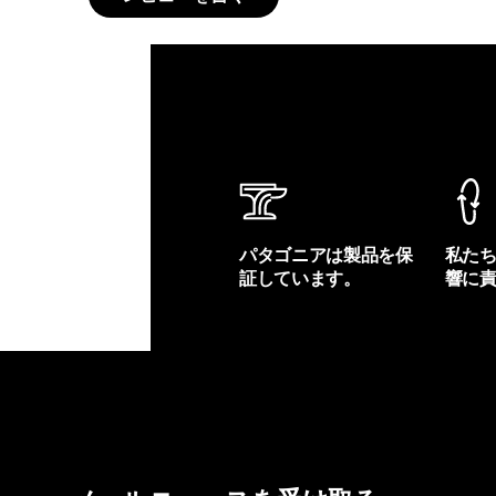
パタゴニアは製品を保
私た
証しています。
響に
製品保証を見る
フット