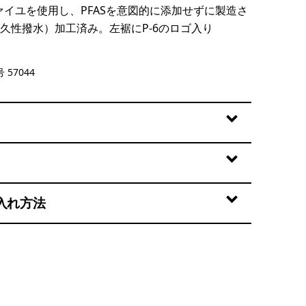
ファイユを使用し、PFASを意図的に添加せずに製造さ
耐久性撥水）加工済み。左裾にP-6のロゴ入り
en
 57044
入れ方法