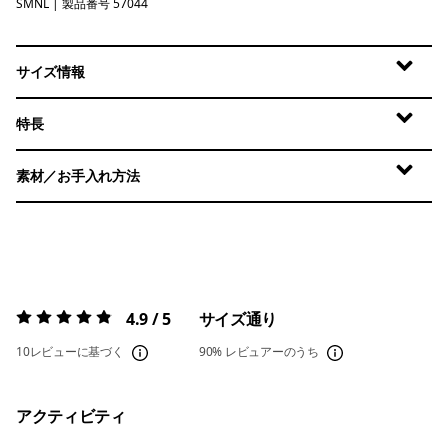
SMNL
Small Sunshine: Natural
| 製品番号 57044
サイズ情報
特長
素材／お手入れ方法
4.9 / 5
サイズ通り
評価:
4.9 / 5
10レビューに基づく
90%
レビュアーのうち
アクティビティ