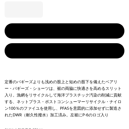
定番のバギーズよりも浅めの股上と短めの股下を備えたベアリ
ー・バギーズ・ショーツは、裾の両脇に快適さを高めるスリット
入り。漁網をリサイクルして海洋プラスチック汚染の削減に貢献
する、ネットプラス・ポストコンシューマーリサイクル・ナイロ
ン100％のファイユを使用し、PFASを意図的に添加せずに製造さ
れたDWR（耐久性撥水）加工済み。左裾にP-6のロゴ入り