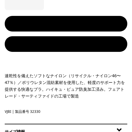
速乾性を備えたソフトなナイロン（リサイクル・ナイロン46〜
47％）／ポリウレタン混紡素材を使用した、軽度のサポート力を
提供する快適なブラ。ハイキュ・ピュア防臭加工済み。フェアト
レード・サーティファイドの工場で製造
VJBI
Valley Flora Jacquard: Birch White
| 製品番号 32330
サイズ情報