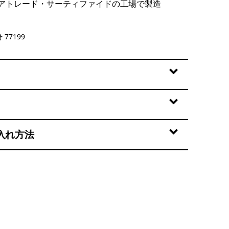
アトレード・サーティファイドの工場で製造
lack
 77199
入れ方法