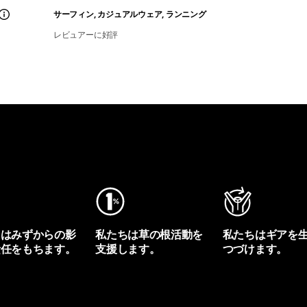
サーフィン, カジュアルウェア, ランニング
レビュアーに好評
ちはみずからの影
私たちは草の根活動を
私たちはギアを
責任をもちます。
支援します。
つづけます。
プリントを見る
アクティビズムを見る
Worn Wearを見る