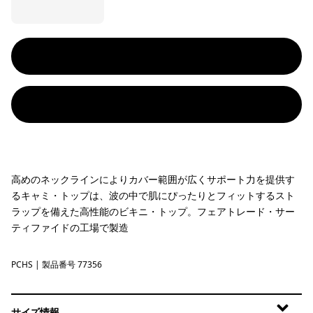
高めのネックラインによりカバー範囲が広くサポート力を提供す
るキャミ・トップは、波の中で肌にぴったりとフィットするスト
ラップを備えた高性能のビキニ・トップ。フェアトレード・サー
ティファイドの工場で製造
PCHS
Peach Sherbet
| 製品番号 77356
サイズ情報