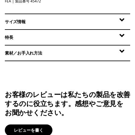
FEA
Feather Grey
| 製品番号 45472
サイズ情報
特長
素材／お手入れ方法
お客様のレビューは私たちの製品を改善
するのに役立ちます。感想やご意見を
お聞かせください。
レビューを書く