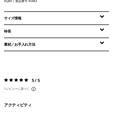
AQBX
Aquatic Blue - Light Aquatic Blue X-Dye
| 製品番号 45483
サイズ情報
特長
素材／お手入れ方法
5 / 5
評価:
5 / 5
1レビューに基づく
アクティビティ