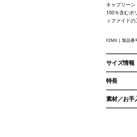
キャプリーン
100％含む
ィファイドの
Fuzzy Mau
FZMX
| 製品番号
サイズ情報
特長
素材／お手