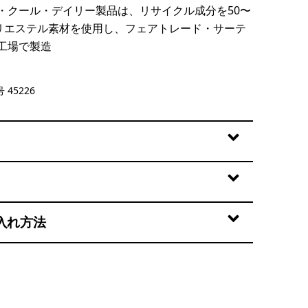
・クール・デイリー製品は、リサイクル成分を50〜
ポリエステル素材を使用し、フェアトレード・サーテ
工場で製造
ve - Light Fuzzy Mauve X-Dye
 45226
入れ方法