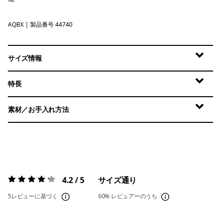
AQBX
Aquatic Blue - Light Aquatic Blue X-Dye
| 製品番号 44740
サイズ情報
特長
素材／お手入れ方法
4.2 / 5
サイズ通り
評価:
4.2 / 5
5レビューに基づく
60%
レビュアーのうち