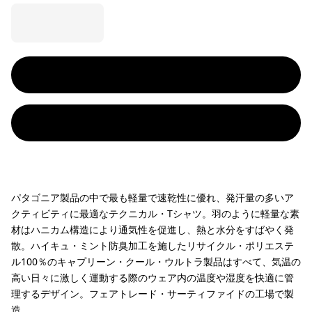
パタゴニア製品の中で最も軽量で速乾性に優れ、発汗量の多いア
クティビティに最適なテクニカル・Tシャツ。羽のように軽量な素
材はハニカム構造により通気性を促進し、熱と水分をすばやく発
散。ハイキュ・ミント防臭加工を施したリサイクル・ポリエステ
ル100％のキャプリーン・クール・ウルトラ製品はすべて、気温の
高い日々に激しく運動する際のウェア内の温度や湿度を快適に管
理するデザイン。フェアトレード・サーティファイドの工場で製
造