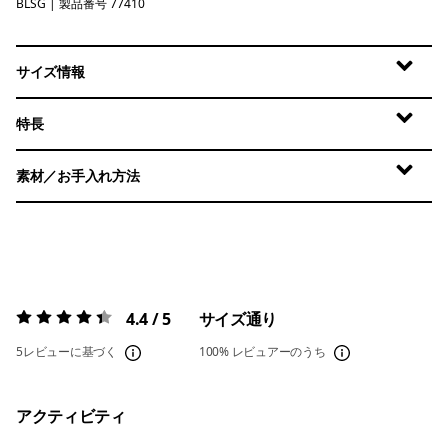
BLSG
Blue Sage
| 製品番号 77410
サイズ情報
特長
素材／お手入れ方法
4.4 / 5
サイズ通り
評価:
4.4 / 5
5レビューに基づく
100%
レビュアーのうち
アクティビティ