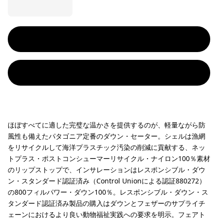
ほぼすべてに適した完璧な温かさを提供するのが、軽量ながら防
風性も備えたパタゴニア定番のダウン・セーター。シェルは漁網
をリサイクルして海洋プラスチック汚染の削減に貢献する、ネッ
トプラス・ポストコンシューマーリサイクル・ナイロン100％素材
のリップストップで、インサレーションはレスポンシブル・ダウ
ン・スタンダード認証済み（Control Unionによる認証880272）
の800フィルパワー・ダウン100％。レスポンシブル・ダウン・ス
タンダード認証済み製品の購入はダウンとフェザーのサプライチ
ェーンにおけるより良い動物福祉実践への要求を明示。フェアト