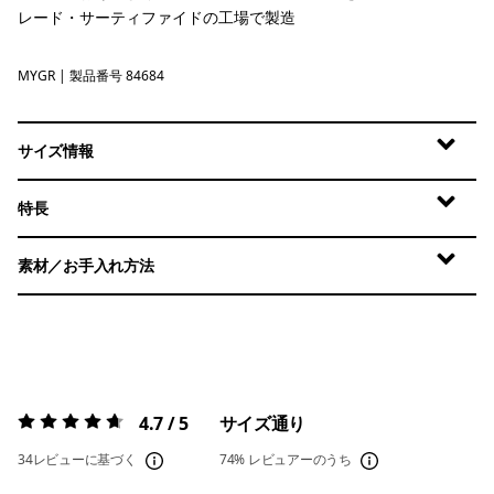
レード・サーティファイドの工場で製造
MYGR
May Grey
| 製品番号 84684
サイズ情報
特長
素材／お手入れ方法
4.7 / 5
サイズ通り
評価:
4.7 / 5
34レビューに基づく
74%
レビュアーのうち