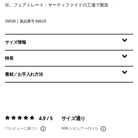
示。フェアトレード・サーティファイドの工場で製造
SMDB
Smolder Blue
| 製品番号 84629
サイズ情報
特長
素材／お手入れ方法
4.9 / 5
サイズ通り
評価:
4.9 / 5
11レビューに基づく
90%
レビュアーのうち