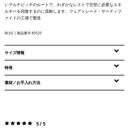
いマルチピッチのルートで、わずかなレストで完登に必要なエネ
ルギーを回復するのに貢献します。フェアトレード・サーティフ
ァイドの工場で製造
BLSG
Blue Sage
| 製品番号 85525
サイズ情報
特長
素材／お手入れ方法
5 / 5
評価:
5 / 5