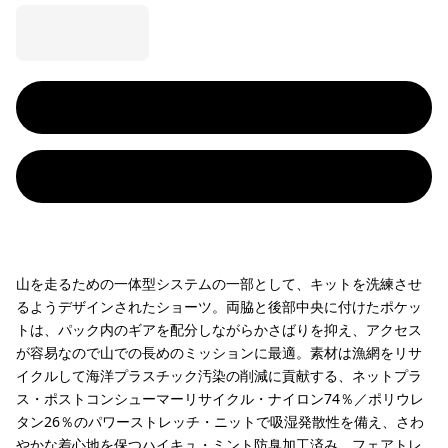
山を走るための一体型システムの一部として、キットを洗練させ
るようデザインされたショーツ。両脇と後部中央に付けたポケッ
トは、パック内のギアを配分しながらかさばりを抑え、アクセス
が容易なので山での長めのミッションに最適。素材は漁網をリサ
イクルして海洋プラスチック汚染の削減に貢献する、ネットプラ
ス・ポストコンシューマーリサイクル・ナイロン74％／ポリウレ
タン26％のパワーストレッチ・ニットで吸湿発散性を備え、さわ
やかな着心地を保つハイキュ・ミント防臭加工済み。フェアトレ