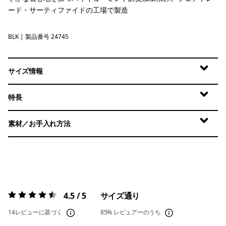
ード・サーティファイドの工場で製造
BLK
Black
| 製品番号 24745
サイズ情報
特長
素材／お手入れ方法
4.5 / 5
サイズ通り
評価:
4.5 / 5
14レビューに基づく
85%
レビュアーのうち