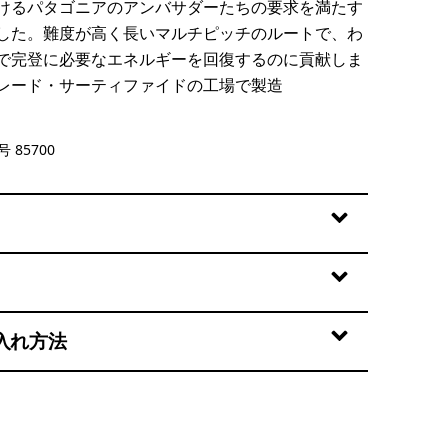
けるパタゴニアのアンバサダーたちの要求を満たす
した。難度が高く長いマルチピッチのルートで、わ
で完登に必要なエネルギーを回復するのに貢献しま
レード・サーティファイドの工場で製造
lue
 85700
入れ方法