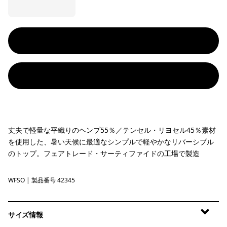
丈夫で軽量な平織りのヘンプ55％／テンセル・リヨセル45％素材
を使用した、暑い天候に最適なシンプルで軽やかなリバーシブル
のトップ。フェアトレード・サーティファイドの工場で製造
WFSO
Wildflower Pastel: Solstice Purple
| 製品番号 42345
サイズ情報