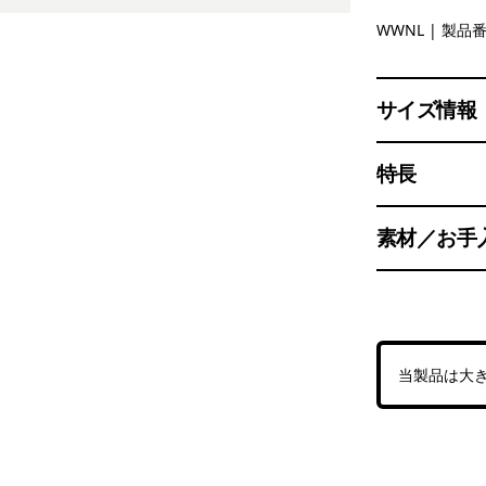
Whole Wea
WWNL
| 製品番
サイズ情報
特長
素材／お手
当製品は大