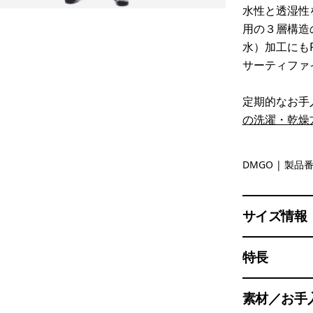
水性と透湿性
用の３層構造
水）加工にも
サーティファ
定期的なお手
の洗濯・乾燥
Dried Ma
DMGO
| 製品番
サイズ情報
特長
素材／お手