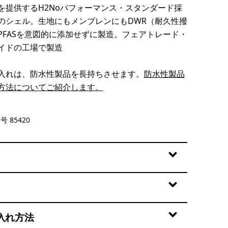
を提供するH2Noパフォーマンス・スタンダード採
のシェル。生地にもメンブレンにもDWR（耐久性撥
PFASを意図的に添加せずに製造。フェアトレード・
イドの工場で製造
入れは、防水性製品を長持ちさせます。
防水性製品
方法についてご紹介します。
ngo
号 85420
入れ方法