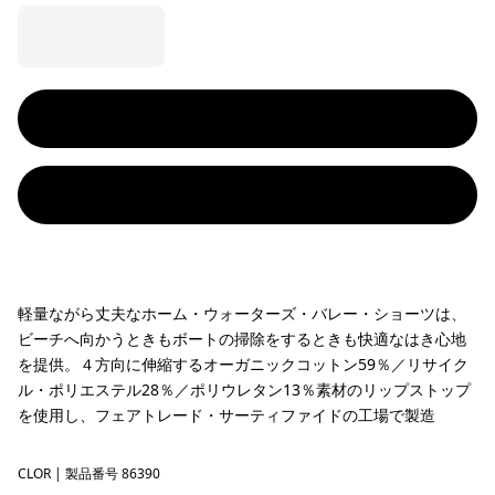
軽量ながら丈夫なホーム・ウォーターズ・バレー・ショーツは、
ビーチへ向かうときもボートの掃除をするときも快適なはき心地
を提供。４方向に伸縮するオーガニックコットン59％／リサイク
ル・ポリエステル28％／ポリウレタン13％素材のリップストップ
を使用し、フェアトレード・サーティファイドの工場で製造
CLOR
Coal Orange
| 製品番号 86390