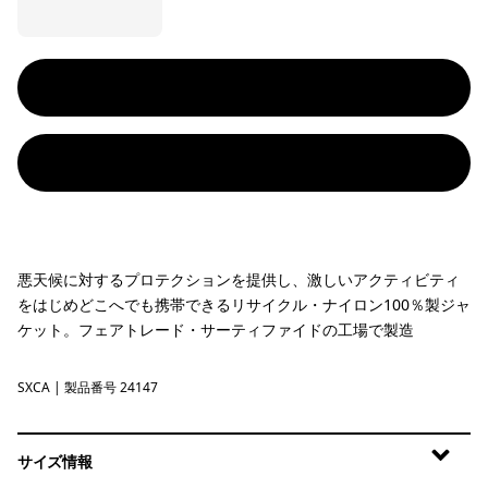
悪天候に対するプロテクションを提供し、激しいアクティビティ
をはじめどこへでも携帯できるリサイクル・ナイロン100％製ジャ
ケット。フェアトレード・サーティファイドの工場で製造
SXCA
Saxifrage: Canopy Green
| 製品番号 24147
サイズ情報