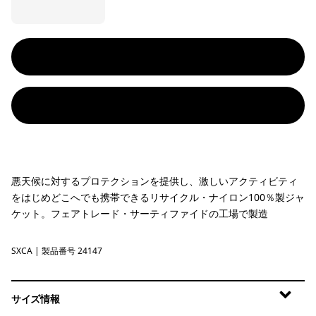
悪天候に対するプロテクションを提供し、激しいアクティビティ
をはじめどこへでも携帯できるリサイクル・ナイロン100％製ジャ
ケット。フェアトレード・サーティファイドの工場で製造
SXCA
Saxifrage: Canopy Green
| 製品番号 24147
サイズ情報