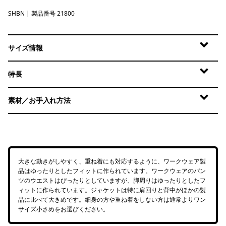
SHBN
Shelter Brown
| 製品番号 21800
サイズ情報
特長
素材／お手入れ方法
大きな動きがしやすく、重ね着にも対応するように、ワークウェア製
品はゆったりとしたフィットに作られています。ワークウェアのパン
ツのウエストはぴったりとしていますが、脚周りはゆったりとしたフ
ィットに作られています。ジャケットは特に肩回りと背中がほかの製
品に比べて大きめです。細身の方や重ね着をしない方は通常よりワン
サイズ小さめをお選びください。