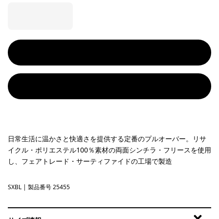
日常生活に温かさと快適さを提供する定番のプルオーバー。リサ
イクル・ポリエステル100％素材の両面シンチラ・フリースを使用
し、フェアトレード・サーティファイドの工場で製造
SXBL
Saxifrage: Sunken Blue
| 製品番号 25455