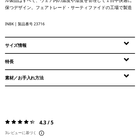
ル製品はすべて、ウェア内の温度や湿度を管理して１日中快適に
保つデザイン。フェアトレード・サーティファイドの工場で製造
INBK
Ink Black
| 製品番号 23716
サイズ情報
特長
素材／お手入れ方法
4.3 / 5
評価:
4.3 / 5
3レビューに基づく