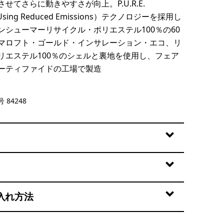
せてさらに動きやすさが向上。P.U.R.E.
 Using Reduced Emissions）テクノロジーを採用し
ンシューマーリサイクル・ポリエステル100％の60
マロフト・ゴールド・インサレーション・エコ、リ
リエステル100％のシェルと裏地を使用し、フェア
ーティファイドの工場で製造
en
 84248
入れ方法