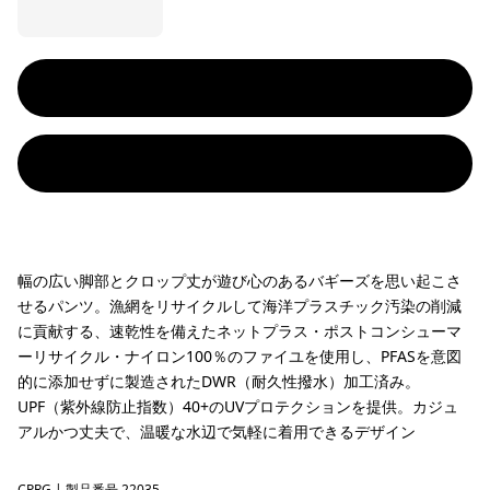
幅の広い脚部とクロップ丈が遊び心のあるバギーズを思い起こさ
せるパンツ。漁網をリサイクルして海洋プラスチック汚染の削減
に貢献する、速乾性を備えたネットプラス・ポストコンシューマ
ーリサイクル・ナイロン100％のファイユを使用し、PFASを意図
的に添加せずに製造されたDWR（耐久性撥水）加工済み。
UPF（紫外線防止指数）40+のUVプロテクションを提供。カジュ
アルかつ丈夫で、温暖な水辺で気軽に着用できるデザイン
CPRG
| 製品番号 22035