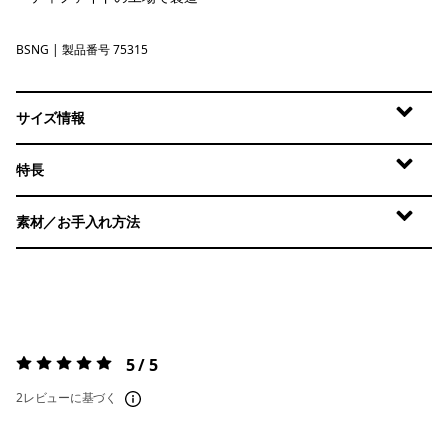
BSNG
Basin Green
| 製品番号 75315
サイズ情報
特長
素材／お手入れ方法
5 / 5
評価:
5 / 5
2レビューに基づく